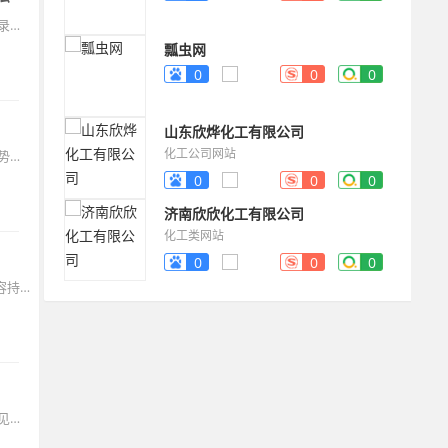
那些最终在搜索结果中获得稳定排名的网站，往往不是一夜之间被大量收录的幸运儿，而是在技术和内容的双重赛道上持续耕耘的长跑者。它们的共通点在于建立了一个良性循环：优质内容吸引爬虫频繁访问，技术优化确保抓取效率，内外链建设提升权重，而持续的数据监控则让这一切不断优化。
瓢虫网
0
0
0
山东欣烨化工有限公司
化工公司网站
网站的优化之路常被比作一场马拉松，但头一个月的冲刺决定了起跑的优势。当四周的计划从日历上的待办事项变为数据分析后台里上扬的曲线时，那些每日检查排名、每周调整策略、每月复盘方向的坚持，最终会构成网站抵御算法波动的最坚实屏障。
0
0
0
济南欣欣化工有限公司
化工类网站
0
0
0
他的第一篇被百度收录的文章是关于“预算三千元的西安四日游”，这篇内容持续为他带来稳定访问，甚至有小旅行社联系他寻求合作。这位博主慢慢发现，搜索引擎带来的不只是流量数字，还有真正对内容感兴趣的读者，他们收藏、评论并分享文章，逐渐形成了一个小而稳定的读者社群。
网站优化是一场马拉松，而非百米冲刺。对于新手而言，避开上述五个常见错误，意味着您没有在起跑时就跌入深坑。成功的SEO建立在坚实的技术基础、以用户为中心的高价值内容、以及符合搜索引擎规范的可持续策略之上。它要求我们保持耐心，持续学习算法动向，并始终坚守提供价值的初心。