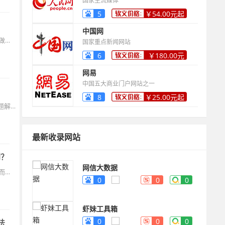
国家主流媒体
5
￥54.00元起
中国网
企业网站排名停滞，绝大多数不是缺外链，而是站内基础没打牢，站内越做越模板化，细节越积越多，最后把整站权重拖住了。想把排名从停滞状态拉出来，先别急着扩量，先把站内几个最常见的扣分点补齐。
国家重点新闻网站
6
￥180.00元
起
网易
中国五大商业门户网站之一
8
￥25.00元起
站内SEO想提升自然排名，核心不是猛更文章，而是先把页面模板化的问题解决掉。标签写得像人话，页面读起来不累，站内结构干净不拖后腿，收录会更稳，关键词排名也更容易开始动起来，自然流量才有机会持续爬升。
最新收录网站
到？
网信大数据
当一篇关于城市历史的深度文章被发布后，它安静地躺在网站的角落。然而，经过技术优化——清晰的标签让推荐算法识别了它的脉络，适配移动端的阅读体验留住了匆匆滑过的指尖，社交媒体上精心设计的知识卡片像蒲公英种子般飞向远方。
0
0
0
虾妹工具箱
0
0
0
法