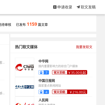
申请收录
软文发稿
1159
站待审核
已发布
篇文章
热门软文媒体
我要发软文
中华网
中小企业线上推广想拿到精准客户，核心不是把所有平台铺满，而是先把客户是谁、客户在哪、客户为什么会搜你这三件事想清楚，然后用更低成本、更可复制的方式把人引过来，再把人接住。
国内重要影响力的综合门户媒体
7
￥35.00元起
中国日报网
国家重点新闻网站
4
￥216.00元
很多人做外链一直没效果，甚至越做排名越差，根本原因通常不是外链不够多，而是外链不够像正常传播，相关性不够，质量不够稳定，链接一多反而更像刻意操作。现在外链真正起作用的逻辑很简单，搜索引擎更在意你
起
人民网