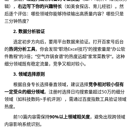
辑），
右边写下你的兴趣特长
（如美食探店、育儿经验）。然
后逐个评估：哪些领域你能够持续输出高质量内容？哪些只是
三分钟热度？
2. 数据分析验证
选定初步方向后，要用平台数据来验证。打开百家号后台
的
热词分析工具
，你会发现“职场Excel技巧”的搜索量是“办公软
件教程”的3倍；“空气炸锅食谱”的热度远超“家常菜教学”。这种
细分领域既有稳定流量，竞争又相对较小。
3. 领域选择原则
根据自身专长选择垂直领域，建议选择
竞争相对较小但有
一定受众的细分领域
。注册时选择日均搜索量超过50万的细分
领域（如科技数码>手机评测），需通过百度指数工具验证领域
热度。
前10篇内容需保持
90%以上领域相关度
，避免出现跨领域
内容影响系统识别。