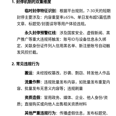
1. 封停机制的双重维度
临时封停特征识别
：根据平台规则，7-30天的短期
封停主要涉及：内容重复率≥65%、单日发布超5篇低质
文章、标题党/封面误导等用户体验违规。
永久封停预警红线
：涉及国家安全、虚假新闻、黑
产推广等重大违规将触发：账号ID与设备信息永久绑
定、关联身份证件列入信用黑名单、新注册账号自动触
发风控拦截。
2. 常见违规行为
搬运
：未经授权篡改、抄袭、剽窃、转发他人作品
流量作弊
：违规批量发布内容，如批量发布重复内
容、批量发布无意义内容等；违规刷量
资质造假
：冒用政务、媒体、企业、他人身份/资
质；直接购买或向他人出售相关资质材料
其他严重违规行为
：传播虚假信息，发布标题党、