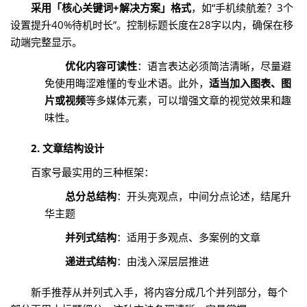
采用「核心关键词+解决方案」格式
，如“手机续航差？3个
设置提升40%待机时长”。控制标题长度在28字以内，确保在移
动端完整显示。
优化内容可读性
：语言表达必须简洁清晰，尽量避
免使用晦涩难懂的专业术语。此外，
适当加入图表、图
片或视频
等多媒体元素，可以增强文章的视觉效果和趣
味性。
2. 文章结构设计
百家号最实用的三种框架：
总分总结构
：开头亮观点，中间分点论述，结尾升
华主题
并列式结构
：适用于多观点、多案例的文章
递进式结构
：由浅入深层层推进
新手推荐从并列式入手，将内容分成几个并列部分，每个