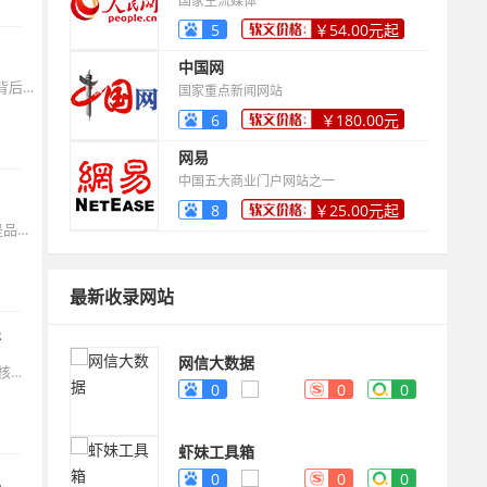
国家主流媒体
5
￥54.00元起
中国网
在2025年的小红书生态中，7天突破1000粉丝的案例已非个例。这些成功背后，是平台算法机制与运营策略的深度契合。本文将拆解小红书冷启动的黄金法则，从账号定位到内容裂变，手把手带您打通涨粉路径。
国家重点新闻网站
6
￥180.00元
起
网易
中国五大商业门户网站之一
8
￥25.00元起
在流量碎片化的2025年，小红书凭借“真实分享+精准种草”的生态，依然是品牌触达高净值用户的核心阵地。爆款与涨粉的本质，不是追逐算法而是理解人性——当内容回归真实需求，流量自会追随。
最新收录网站
倍
网信大数据
自媒体是指个人或组织通过互联网平台自主发布原创内容的传播方式，其核心在于“自主媒体”属性。短视频属于自媒体范畴，是自媒体表达形式的一种。
0
0
0
虾妹工具箱
0
0
0
现