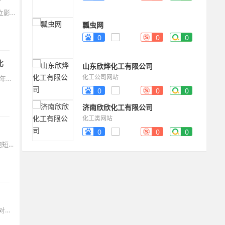
自媒体是个人或小团队通过内容创作（图文/视频/直播）在互联网平台建立影响力并实现商业价值的模式。自媒体主流变现模式有：1. 平台流量分成；2. 电商带货变现；3. 广告合作；4. 知识付费；5. 私域变现；6. 代运营服务。
瓢虫网
0
0
0
比
山东欣烨化工有限公司
化工公司网站
移动互联网生态持续演进，自媒体平台已成为内容创业的核心战场。2025年的竞争格局呈现“短视频领跑、垂类平台崛起、AI工具深度赋能”三大趋势。本文将基于平台流量规模、推广成本、变现效果及适用领域四大维度，深度解析十大核心平台，为创作者提供精准入驻指南。
0
0
0
济南欣欣化工有限公司
化工类网站
？
0
0
0
2025年的自媒体江湖已形成“3+5”生态格局：抖音、快手、视频号持续领跑短视频赛道，小红书、B站、知乎、头条号、百家号构筑图文内容护城河。随着平台政策的不断调整和用户习惯的变迁，各平台的流量分配和变现能力也发生了显著变化。
在全民皆可创作的时代，各大自媒体平台已成为数字淘金的主战场。但面对眼花缭乱的选择，创作者们最迫切的问题是：哪里流量最大？何处变现最强？ 随着算法更迭与用户习惯变迁，2025年的自媒体版图已呈现全新格局。