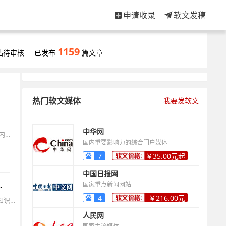
申请收录
软文发稿
1159
站待审核
已发布
篇文章
热门软文媒体
我要发软文
中华网
自媒体创作者最常面临的灵魂拷问：头条号与百家号，究竟谁更能让我的内容变现？同一篇文章在两个平台发布，收益差异可能达到200%以上。本文将用最新数据和实战策略，为你揭示平台选择的黄金法则。
国内重要影响力的综合门户媒体
7
￥35.00元起
中国日报网
国家重点新闻网站
变，真实收益差距超乎想象
4
￥216.00元
在抖音上，一条200万点赞的宠物视频带来4300元收益，而同样点赞量的知识付费视频却创造了23万元收入——超过50倍的收益差距，揭示了2025年自媒体行业的残酷真相：遍地黄金的时代已经结束，但专业玩家的春天才刚刚来临。究竟这个行业是否还有前景？那些月入十万的传说真实吗？
起
人民网