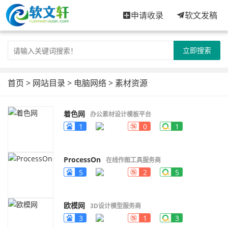
申请收录
软文发稿
立即搜索
首页
>
网站目录
>
电脑网络
>
素材资源
着色网
办公素材设计模板平台
1
0
1
ProcessOn
在线作图工具服务商
5
2
5
欧模网
3D设计模型服务商
3
1
3