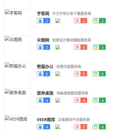
字客网
中文字体分享下载服务商
2
2
2
众图网
创意设计素材模板服务商
3
4
3
熊猫办公
创意内容服务商
6
6
6
彼岸桌面
电脑桌面壁纸服务商
4
4
4
VEER图库
正版素材平台服务商
4
5
4