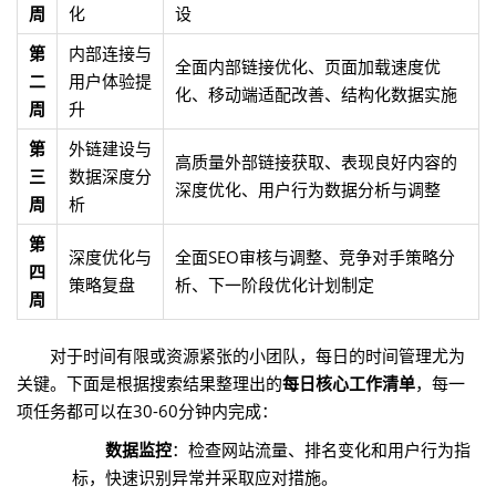
周
化
设
第
内部连接与
全面内部链接优化、页面加载速度优
二
用户体验提
化、移动端适配改善、结构化数据实施
周
升
第
外链建设与
高质量外部链接获取、表现良好内容的
三
数据深度分
深度优化、用户行为数据分析与调整
周
析
第
深度优化与
全面SEO审核与调整、竞争对手策略分
四
策略复盘
析、下一阶段优化计划制定
周
对于时间有限或资源紧张的小团队，每日的时间管理尤为
关键。下面是根据搜索结果整理出的
每日核心工作清单
，每一
项任务都可以在30-60分钟内完成：
数据监控
：检查网站流量、排名变化和用户行为指
标，快速识别异常并采取应对措施。