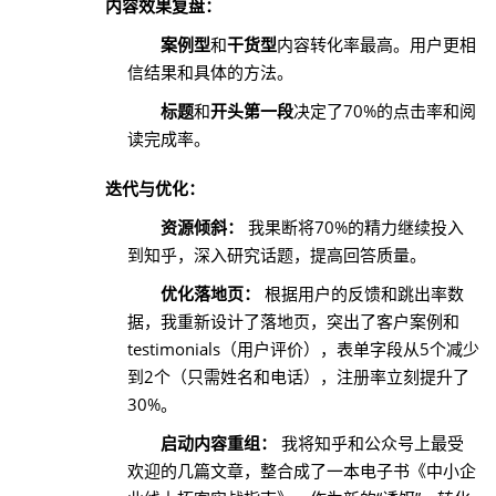
内容效果复盘：
案例型
和
干货型
内容转化率最高。用户更相
信结果和具体的方法。
标题
和
开头第一段
决定了70%的点击率和阅
读完成率。
迭代与优化：
资源倾斜：
我果断将70%的精力继续投入
到知乎，深入研究话题，提高回答质量。
优化落地页：
根据用户的反馈和跳出率数
据，我重新设计了落地页，突出了客户案例和
testimonials（用户评价），表单字段从5个减少
到2个（只需姓名和电话），注册率立刻提升了
30%。
启动内容重组：
我将知乎和公众号上最受
欢迎的几篇文章，整合成了一本电子书《中小企