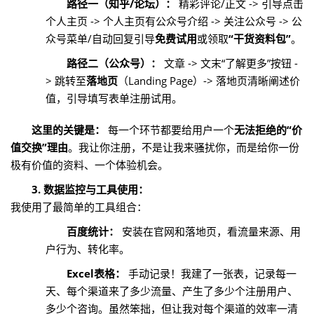
路径一（知乎/论坛）：
精彩评论/正文 -> 引导点击
个人主页 -> 个人主页有公众号介绍 -> 关注公众号 -> 公
众号菜单/自动回复引导
免费试用
或领取
“干货资料包”
。
路径二（公众号）：
文章 -> 文末“了解更多”按钮 -
> 跳转至
落地页
（Landing Page）-> 落地页清晰阐述价
值，引导填写表单注册试用。
这里的关键是：
每一个环节都要给用户一个
无法拒绝的“价
值交换”理由
。我让你注册，不是让我来骚扰你，而是给你一份
极有价值的资料、一个体验机会。
3. 数据监控与工具使用：
我使用了最简单的工具组合：
百度统计：
安装在官网和落地页，看流量来源、用
户行为、转化率。
Excel表格：
手动记录！我建了一张表，记录每一
天、每个渠道来了多少流量、产生了多少个注册用户、
多少个咨询。虽然笨拙，但让我对每个渠道的效率一清