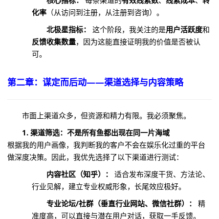
核心指标：
每条渠道的
有效线索数
、
线索成本
、
转
化率
（从访问到注册，从注册到咨询）。
北极星指标：
这个阶段，我关注的是
用户活跃度
和
反馈收集数量
，因为这能直接证明我的价值是否被认
可。
第二章：谋定而后动——渠道选择与内容策略
市面上渠道众多，但资源和精力有限。我必须聚焦。
1. 渠道筛选：不是所有鱼都出现在同一片海域
根据我的用户画像，我判断我的客户不会在娱乐化过重的平台
做深度决策。因此，我优先选择了以下渠道进行测试：
内容社区（知乎）：
适合发布深度干货、方法论、
行业见解，建立专业权威形象，长尾效应极好。
专业论坛/社群（垂直行业网站、微信社群）：
精
准度高，可以直接与潜在用户对话，获取一手反馈。