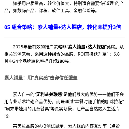
知乎用户质量高，转化价值大，特别适合需要“讲道理”的产
品，如数码产品、课程、软件工具、金融保险等。
05 组合策略：素人铺量+达人探店，转化率提升3倍
2025年最有效的推广策略非“
素人铺量+达人探店
”莫属。从
相关案例来看，采用这种组合的品牌，ROI直接跃升至1：6.8，
其中24个品牌转化率提升超
280%
。
素人铺量：用“真实感”击穿信任壁垒
素人自带的“
无利益关联感
”是他们最大的优势——他们不会
用专业话术堆砌产品优势，而是通过“早餐时随手拍的咖啡拉花”
“周末带娃用的儿童餐具”等真实场景，让产品自然融入生活片
段。
某美妆品牌的A/B测试显示，素人组的内容互动率（点赞