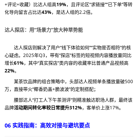
+评论+收藏）比达人组高
19%
，且评论区“求链接”“已下单”等转
化导向留言占比达
43%
，是达人组的2.2倍。
达人探店：用“场景力”放大种草势能
达人探店则解决了用户“线下体验如何”“实物是否相符”的核
心疑虑。2025年Q3，带有“探店”标签的短视频内容播放量同比
增长
61%
，其中“真实探店”类内容的收藏率比普通产品视频高
22%
。
某茶饮品牌的组合策略中，头部达人视频单条播放量破500
万，直接带火“椰香奶盖+脆波波”的定制搭配；
腰部达人“打工人下午茶测评”则精准触达职场人群，最终该
品牌
活动期间转化率较日常提升312%
，客单价上涨17%。
06 实践指南：高效对接与避坑要点