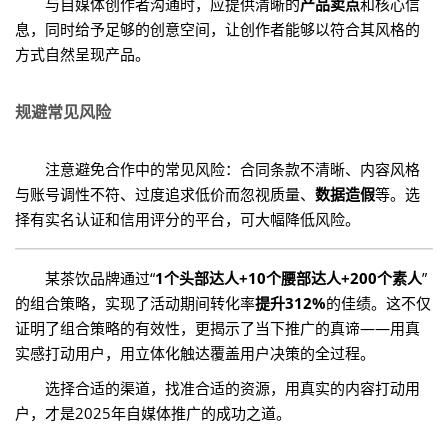
与自媒体创作者沟通时，应提供清晰的
产品卖点
和核心信
息，同时给予足够的创意空间，让创作者能够以符合其风格的
方式自然呈现产品。
规避常见风险
注意避免合作中的常见风险：合同条款不清晰、内容风格
与账号调性不符、过度追求低价而忽视质量、
数据造假
等。选
择有实名认证和信用评分的平台，可大幅降低风险。
某茶饮品牌通过“
1个头部达人+10个腰部达人+200个素人
”
的组合策略，实现了活动期间转化率
提升312%
的佳绩。这不仅
证明了组合策略的有效性，更揭示了当下推广的真谛——用真
实感打动用户，用立体化触达覆盖用户决策的全过程。
选择合适的渠道，找准合适的资源，用真实的内容打动用
户，才是2025年自媒体推广的成功之道。