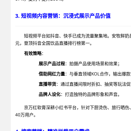
3. 短视频内容营销：沉浸式展示产品价值
短视频平台如抖音、快手已成为流量聚集地。安牧鲜奶虽
元，登顶抖音全国饮品直播排行榜第一。
有效策略
：
展示产品过程
：拍摄产品使用场景和效果；
借助网红力量
：与垂直领域KOL合作，输出爆
直播带货
：通过直播间限时折扣、抽奖等玩法促
品牌人设化
：打造独特的品牌形象和声音。
京万红软膏深耕小红书平台，针对下厨烫伤、旅行晒伤、
40万用户。