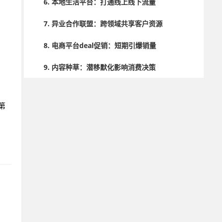
6. 本地生活平台：打通线上线下流量
7. 异业合作联盟：跨领域共享客户资源
8. 电商平台deal促销：短期引爆销量
9. 内容种草：潜移默化影响消费决策
10. 邮件营销：长期培育客户关系
第
结语：构建多元渠道矩阵，持续优化投入产出