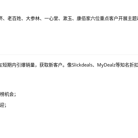
济、老百姓、大参林、一心堂、漱玉、康佰家六位重点客户开展主题
内引爆销量，获取新客户。像Slickdeals、MyDealz等知名折
上榜机会；
迎；