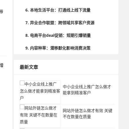
6. 本地生活平台：打通线上线下流量
带
7. 异业合作联盟：跨领域共享客户资源
8. 电商平台deal促销：短期引爆销量
9. 内容种草：潜移默化影响消费决策
10. 邮件营销：长期培育客户关系
增
最新文章
结语：构建多元渠道矩阵，持续优化投入产出
中小企业线上推广怎么做才
能拿到精准客户
网站外链怎么做才有效 关键
不在数量在质量