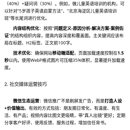
（40%）+疑问词（30%）。例如，做儿童英语培训的机构，可
以针对"5岁孩子英语启蒙方法"、"北京海淀区儿童英语培训
班"等长尾词进行优化。
内容结构优化
：按照"
问题定义-原因分析-解决方案-案例佐
证
"的结构组织内容，提高内容深度和覆盖面。主关键词应该布
局在标题、H2标签、正文前100字。
技术优化
：确保网站
移动端适配
，页面加载速度控制在
1.5
秒
以内。使用WebP格式图片可压缩35%体积，显著提升加载速
度。
2. 社交媒体运营技巧
微信生态运营
：微信推广不是刷屏发广告，而是
打造人设
+价值输出
。有效的方式包括：朋友圈日常化，有温度、有生
活、有产品；视频内容比图文更吸睛，带"真人出镜"更好；定期
分享客户好评、使用反馈、服务过程，增加信任背书。