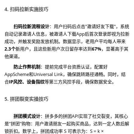
4. 扫码拉新实施技巧
扫码拉新流程设计
：用户扫码后点击"邀请好友下载"，系统
自动记录邀请人信息，被邀请人下载App后首次登录即视为拉新
成功，并触发奖励发放机制。数据显示，老用户平均每人带来
2.3个
新用户，且这些新用户次日留存率达到
67%
，显著高于其
他渠道。
防止作弊机制
：提前完成平台资质认证，配置好
AppScheme和Universal Link，确保跳转路径通畅。同时，结
合
IP风控、设备指纹
等第三方风控手段，确保数据安全。
5. 拼团裂变实操技巧
拼团模式设计
：拼多多的拼团API实现了社交裂变，其核心
是"拼团"购物：用户邀请朋友一起购买商品，达到一定人数后解
锁折扣。数学上，拼团成功率 S 可表示为：S = k ×