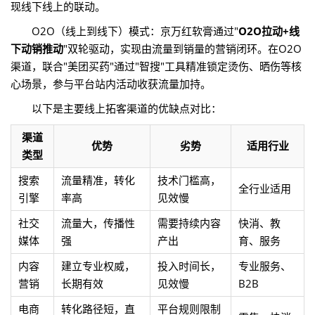
现线下线上的联动。
O2O（线上到线下）模式：京万红软膏通过"
O2O拉动+线
下动销推动
"双轮驱动，实现由流量到销量的营销闭环。在O2O
渠道，联合"美团买药"通过"智搜"工具精准锁定烫伤、晒伤等核
心场景，参与平台站内活动收获流量加持。
以下是主要线上拓客渠道的优缺点对比：
渠道
优势
劣势
适用行业
类型
搜索
流量精准，转化
技术门槛高，
全行业适用
引擎
率高
见效慢
社交
流量大，传播性
需要持续内容
快消、教
媒体
强
产出
育、服务
内容
建立专业权威，
投入时间长，
专业服务、
营销
长期有效
见效慢
B2B
电商
转化路径短，直
平台规则限制