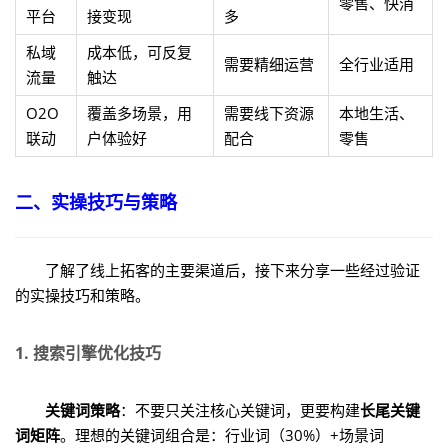
零售、快消
平台
接变现
多
私域
成本低，可反复
需要精细运营
全行业适用
流量
触达
O2O
覆盖多场景，用
需要线下资源
本地生活、
联动
户体验好
配合
零售
二、实操技巧与策略
了解了线上拓客的主要渠道后，接下来分享一些经过验证
的实操技巧和策略。
1. 搜索引擎优化技巧
关键词策略
：不要只关注核心关键词，更要构建
长尾关键
词矩阵
。理想的关键词组合是：行业词（30%）+场景词