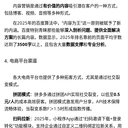
内容营销是通过
有价值的内容
吸引潜在客户的一种方式，
包括博客、视频、音频等多种形式。
在2025年的百度算法中，"内容为王"这一原则被赋予了新
的内涵。百度特别青睐那些能够
深入剖析问题、提供全面解决
方案
的长篇内容。数据显示，2025年排名靠前的页面平均字数
达到了
3500字
以上，且包含大量
数据支撑
和
专业分析
。
4. 电商平台渠道
各大电商平台也提供了多种拓客方式，尤其是通过社交裂
变模式。
拼团模式
：拼多多通过拼团API实现社交裂变，以低至
0.5
元/人
的成本高效获客。拼团模式激发用户分享，API技术保障
流畅体验，当裂变系数F＞1.5时形成指数传播。
扫码拉新
：2025年，小程序App通过"扫码邀请下载+登录
转化"功能模块，支持企业通过自定义二维码绑定拉新关系，用