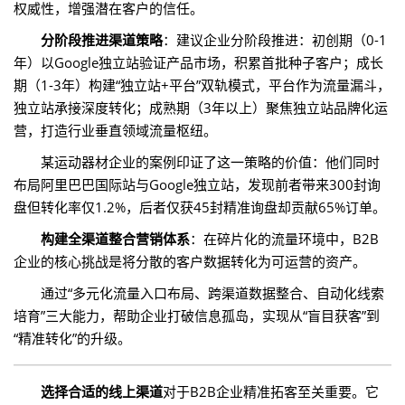
权威性，增强潜在客户的信任。
分阶段推进渠道策略
：建议企业分阶段推进：初创期（0-1
年）以Google独立站验证产品市场，积累首批种子客户；成长
期（1-3年）构建“独立站+平台”双轨模式，平台作为流量漏斗，
独立站承接深度转化；成熟期（3年以上）聚焦独立站品牌化运
营，打造行业垂直领域流量枢纽。
某运动器材企业的案例印证了这一策略的价值：他们同时
布局阿里巴巴国际站与Google独立站，发现前者带来300封询
盘但转化率仅1.2%，后者仅获45封精准询盘却贡献65%订单。
构建全渠道整合营销体系
：在碎片化的流量环境中，B2B
企业的核心挑战是将分散的客户数据转化为可运营的资产。
通过“多元化流量入口布局、跨渠道数据整合、自动化线索
培育”三大能力，帮助企业打破信息孤岛，实现从“盲目获客”到
“精准转化”的升级。
选择合适的线上渠道
对于B2B企业精准拓客至关重要。它