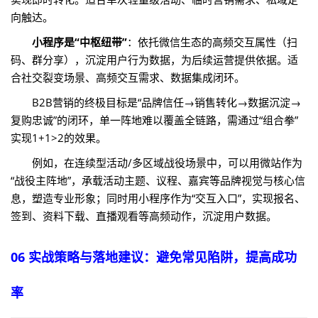
向触达。
小程序是“中枢纽带”
：依托微信生态的高频交互属性（扫
码、群分享），沉淀用户行为数据，为后续运营提供依据。适
合社交裂变场景、高频交互需求、数据集成闭环。
B2B营销的终极目标是“品牌信任→销售转化→数据沉淀→
复购忠诚”的闭环，单一阵地难以覆盖全链路，需通过“组合拳”
实现1+1>2的效果。
例如，在连续型活动/多区域战役场景中，可以用微站作为
“战役主阵地”，承载活动主题、议程、嘉宾等品牌视觉与核心信
息，塑造专业形象；同时用小程序作为“交互入口”，实现报名、
签到、资料下载、直播观看等高频动作，沉淀用户数据。
06 实战策略与落地建议：避免常见陷阱，提高成功
率