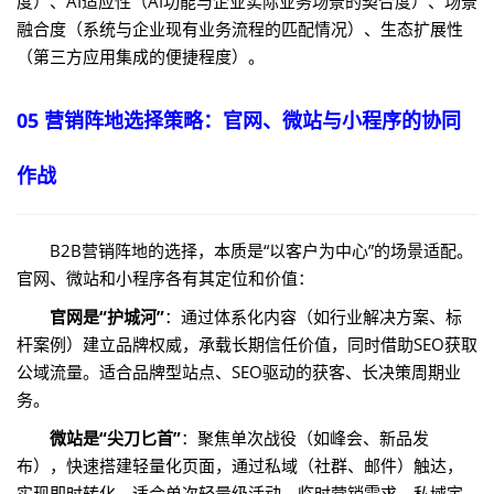
度）、AI适应性（AI功能与企业实际业务场景的契合度）、场景
融合度（系统与企业现有业务流程的匹配情况）、生态扩展性
（第三方应用集成的便捷程度）。
05 营销阵地选择策略：官网、微站与小程序的协同
作战
B2B营销阵地的选择，本质是“以客户为中心”的场景适配。
官网、微站和小程序各有其定位和价值：
官网是“护城河”
：通过体系化内容（如行业解决方案、标
杆案例）建立品牌权威，承载长期信任价值，同时借助SEO获取
公域流量。适合品牌型站点、SEO驱动的获客、长决策周期业
务。
微站是“尖刀匕首”
：聚焦单次战役（如峰会、新品发
布），快速搭建轻量化页面，通过私域（社群、邮件）触达，
实现即时转化。适合单次轻量级活动、临时营销需求、私域定