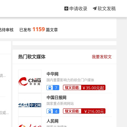
申请收录
软文发稿
1159
站待审核
已发布
篇文章
热门软文媒体
我要发软文
中华网
选择合适平台的逻辑很清晰：小红书像精心布置的买手店，适合塑造品牌调性和深度种草；B站则像专业沙龙，适合知识密度高、需要深度讲解的内容；抖音像热闹的市集，适合快速引爆话题和促销转化。品牌方常常陷入“哪个平台最好”的困惑，实际上没有最好的平台，只有最合适的组合。
国内重要影响力的综合门户媒体
7
￥35.00元起
中国日报网
国家重点新闻网站
4
￥216.00元
KOL和KOC并非互相排斥，而是相辅相成的营销策略组成部分。KOL提供权威背书和影响力，KOC提供真实信任和口碑扩散。品牌需要根据自身发展阶段、预算规模、产品特性和营销目标，制定科学的配比策略，而非简单二选一。
起
人民网