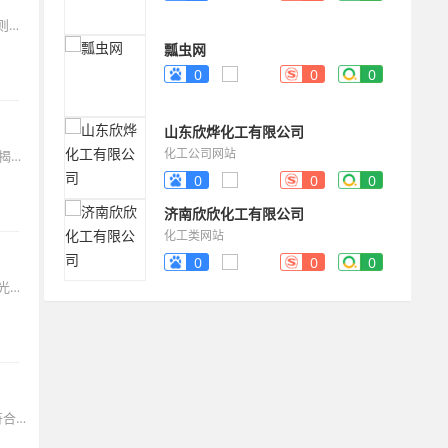
快手通过UAX全自动投放系统，让中小商家也能轻松实现高效投放；抖音则通过跨屏行为追踪技术，构建了更加立体的用户画像和意图识别能力。选择哪个平台取决于你的产品特性、目标受众和营销目标。高端品牌可能更适合抖音，追求性价比和下沉市场的产品则可能在快手获得更好回报。
瓢虫网
0
0
0
山东欣烨化工有限公司
化工公司网站
“内容不行，抖+难救”、“不投是等流量，投了才见真章”——这些行业金句揭示了付费推广的本质。选择比努力重要，但努力也很重要。选择合适的平台只是第一步，持续创作优质内容、精细化运营和数据驱动的优化才是成功的关键。现在，你可以根据本文的指南，迈出短视频付费推广的第一步了！
0
0
0
济南欣欣化工有限公司
化工类网站
0
0
0
对于高端品牌和潮流产品，抖音的精致内容和算法推荐能带来更大品牌曝光；对于实用性和性价比导向的产品，快手的信任经济和社区氛围则能实现更高转化。双平台协同作战才是2025年的主流策略：在抖音做品牌曝光和用户教育，在快手实现转化和复购，同时通过AI工具优化投放效率，才能在激烈的市场竞争中脱颖而出。
选择抖音Dou+：如果你的目标是品牌曝光、电商带货，或者内容调性更符合抖音平台的特点，抖音Dou+可能是更好的选择。选择快手粉条：如果你是本地商家，希望引导用户到店消费，或者内容更接地气、面向下沉市场，快手粉条可能更具性价比。无论选择哪个平台，都要记住：“内容不行，投流难救”。