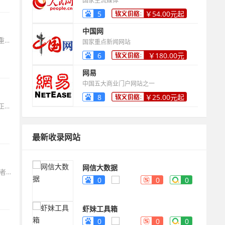
国家主流媒体
5
￥54.00元起
中国网
随着各大平台算法不断调整，KOL推广正在从单纯追求粉丝量转向更加注重内容质量和互动体验。未来，我们可能会看到更多品牌采用“多达人+差异化内容”组合策略，通过矩阵式投放提高传播效率，拉低平均单次曝光成本。精耕细作取代粗放投放，KOL推广正步入一个更加专业和高效的新时代。
国家重点新闻网站
6
￥180.00元
起
网易
中国五大商业门户网站之一
8
￥25.00元起
无论选择传统媒体还是KOL推广，优质内容和情感连接才是营销的本质。正如KOC营销的崛起所证明的：当抖音二次元类KOC增粉率超过头部KOL，当小红书绝大多数爆款笔记来自普通用户，营销战场正在从“造神”转向“织网”。唯有真实，才是终极流量密码。
最新收录网站
网信大数据
随着小红书在2025年进一步升级其内容生态和推流机制，许多品牌和创作者突然发现曾经有效的推广方法不再奏效，甚至导致账号限流、封禁。最好的推广不是短期爆发，而是持续积累。注重内容质量、用户互动和合规运营，你的账号会逐渐积累起真正的影响力。小红书推广没有捷径，内容质量才是王道。
0
0
0
虾妹工具箱
0
0
0